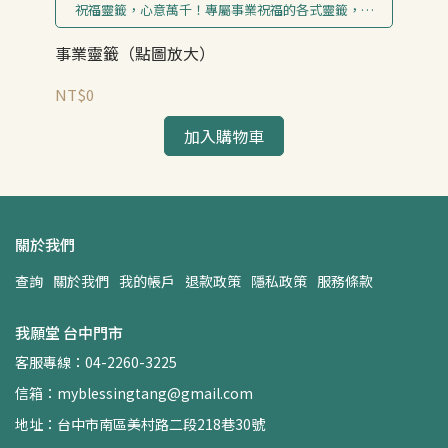
幫
祝福靈籤，心意萬千！專屬事業祝福的各式靈籤，幫
您傳遞真摯的送禮心意。
生
事業靈籤（點圖放大）
NT
NT$0
加入購物車
關於我們
查詢
關於我們
我的帳戶
退款政策
隱私政策
服務條款
我願堂 台中門市
客服專線：04-2260-3225
信箱：myblessingtang@gmail.com
地址：台中市南區美村路二段218巷30號